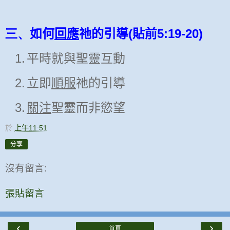
三、
(
5:19-20)
如何
回應
祂的引導
貼前
1.
平時就與聖靈互動
2.
立即
順服
祂的引導
3.
關注
聖靈而非慾望
於
上午11:51
分享
沒有留言:
張貼留言
‹
›
首頁