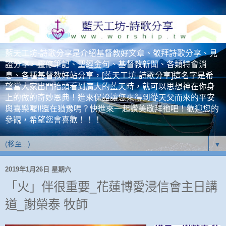
藍天工坊-詩歌分享是介紹基督教好文章、敬拜詩歌分享、見
證分享、靈修筆記、聖經金句、基督教新聞、各類特會消
息、各種基督教好站分享，[藍天工坊-詩歌分享]這名字是希
望當大家出門抬頭看到廣大的藍天時，就可以思想神在你身
上的做的奇妙恩典！進來保證讓您來得到從天父而來的平安
與喜樂喔!!還在猶豫嗎？快進來一起讚美敬拜祂吧！歡迎您的
參觀，希望您會喜歡！！！
▼
2019年1月26日 星期六
「火」伴很重要_花蓮博愛浸信會主日講
道_謝榮泰 牧師