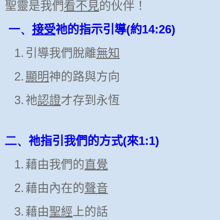
聖靈是我們
看不見
的伙伴！
一、
(
14:26)
接受
祂的指示引導
約
1.
引導我們脫離
無知
2.
顯明
神的路與方向
3.
祂
認證
才存到永恆
二、
(
1:1)
祂指引我們的方式
來
1.
藉由我們的
直覺
2.
藉由內在的
聲音
3.
藉由
聖經
上的話