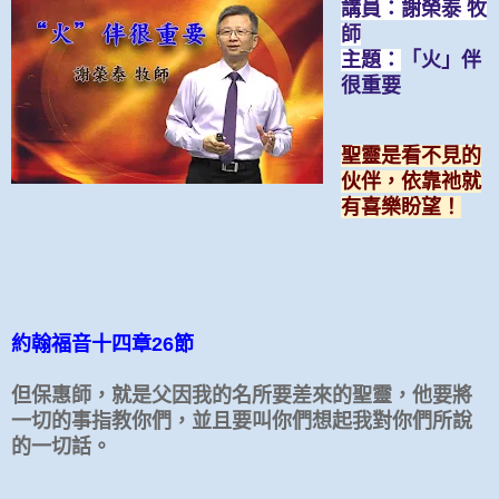
講員：謝榮泰 牧
師
主題：
「火」伴
很重要
聖靈是看不見的
伙伴，依靠祂就
有喜樂盼望！
約翰福音十四章26節
但保惠師，就是父因我的名所要差來的聖靈，他要將
一切的事指教你們，並且要叫你們想起我對你們所說
的一切話。