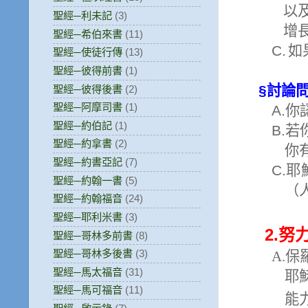
以
聖經─利未記
(3)
增
聖經─希伯來書
(11)
C.
如
聖經─使徒行傳
(13)
聖經─彼得前書
(1)
§
討論
聖經─彼得後書
(2)
聖經─阿摩司書
(1)
A.
你
聖經─約伯記
(1)
B.
若
聖經─約拿書
(2)
你
聖經─約書亞記
(7)
C.
耶
聖經─約翰一書
(5)
（
聖經─約翰福音
(24)
聖經─耶利米書
(3)
2.
努
聖經─哥林多前書
(8)
聖經─哥林多後書
(3)
A.
保
聖經─馬太福音
(31)
耶
聖經─馬可福音
(11)
能