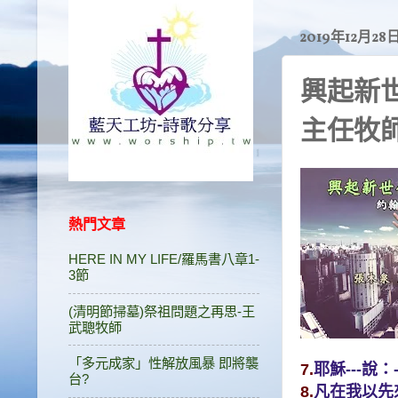
2019年12月28
興起新
主任牧
熱門文章
HERE IN MY LIFE/羅馬書八章1-
3節
(清明節掃墓)祭祖問題之再思-王
武聰牧師
「多元成家」性解放風暴 即將襲
7.
耶穌---說
台?
8.
凡在我以先