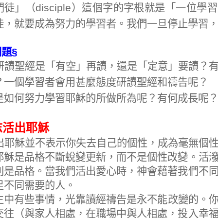
門徒」（
disciple
）這個字的字根就是「一位學習
徒，就要成為努力的學習者。我們一旦停止學習
問題
§
研讀聖經是「有空」再讀，還是「定意」要讀？
？一個學習者會用甚麼態度研讀聖經和禱告呢？
是如何努力學習耶穌的所做所為呢？有何成長呢
志活出耶穌
出耶穌並不表示你失去自己的個性，成為毫無個
耶穌是品格不斷蛻變更新，而不是個性改變。活
則是品格。當我們活出愛心時，神會藉著我們不
足不同需要的人。
生中有些事情，光靠讀經禱告是永不能改變的。
交往（與家人相處，在職場中與人相處，投入幸