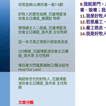
9.
我就是門，
何等恩典/以弗所書一章7-8節
害、毀壞；我
好牧人的靈性指標_花蓮博愛浸
11.
我是好牧
信會主日講道_連國欽 牧師
12.
若是雇工，
13.
雇工逃走
做情緒主人二部曲_花蓮博愛浸
信會主日講道_張木泉 主任牧師
14.
我是好牧
這一年才真正領悟什麼是真安息
333專線_花蓮博愛浸信會主日講
道_張木泉 主任牧師
堵住東方閃電異端破口/醫治這地
Heal Our Land
興起新世代的好牧人_花蓮博愛
浸信會主日講道_張木泉 主任牧
師
文章分類