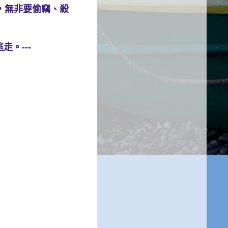
，無非要偷竊、殺
。---