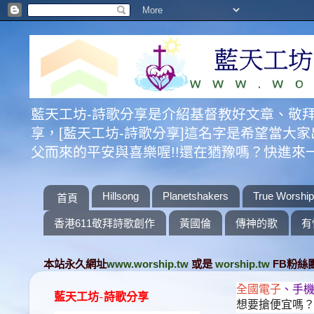
藍天工坊-詩歌分享是介紹基督教好文章、敬
享，[藍天工坊-詩歌分享]這名字是希望當
父而來的平安與喜樂喔!!還在猶豫嗎？快進
Hillsong
Planetshakers
True Worship
首頁
香港611敬拜詩歌創作
黃國倫
傳神的歌
有
本站永久網址
www.worship.tw
或是
worship.tw
FB粉絲
全國電子
、手機
藍天工坊-詩歌分享
想要搶便宜嗎