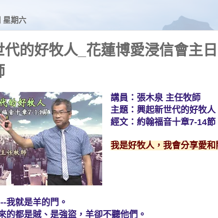
日 星期六
世代的好牧人_花蓮博愛浸信會主日
師
講員：
張木泉 主任牧師
主題：
興起新世代的好牧人
經文：
約翰福音十章7-14節
我是好牧人，我會分享愛和
：---我就是羊的門。
來的都是賊、是強盜，羊卻不聽他們。