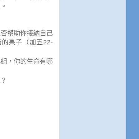
人。
是否幫助你接納自己
結的果子（加五
22-
小組，你的生命有哪
呢？