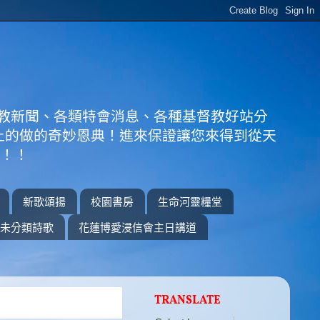
教新聞、各類特會消息、各種基督教好站分
上的做的奇妙恩典！進來保證讓您來得到從天
！！！
新歌頌揚
校園書房
生命河靈糧堂
未分類詩歌
花蓮博愛浸信會主日講道
TRANSLATE