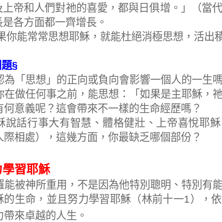
及上帝和人們對祂的喜愛，都與日俱增。」（當
長是各方面都一齊增長。
果你能常常思想耶穌，就能杜絕消極思想，活出
問題
§
認為「思想」的正向或負向會影響一個人的一生
你在做任何事之前，能思想：「如果是主耶穌，
有何意義呢？這會帶來不一樣的生命經歷嗎？
穌說話行事大有智慧、體格健壯、上帝喜悅耶穌
人際相處），這幾方面，你最缺乏哪個部份？
力學習耶穌
羅能被神所重用，不是因為他特別聰明、特別有
穌的生命，並且努力學習耶穌（林前十一
1
），依
力帶來卓越的人生。