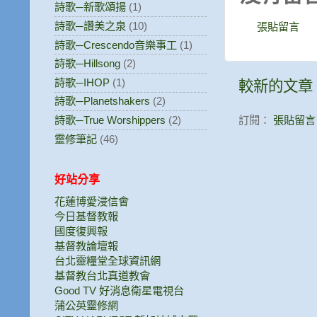
詩歌─新歌頌揚
(1)
詩歌─讚美之泉
(10)
張貼留言
詩歌─Crescendo音樂事工
(1)
詩歌─Hillsong
(2)
詩歌─IHOP
(1)
較新的文章
詩歌─Planetshakers
(2)
訂閱：
張貼留言 (
詩歌─True Worshippers
(2)
靈修筆記
(46)
好站分享
花蓮博愛浸信會
今日基督教報
國度復興報
基督教論壇報
台北靈糧堂全球資訊網
基督教台北真道教會
Good TV 好消息衛星電視台
蒲公英靈修網