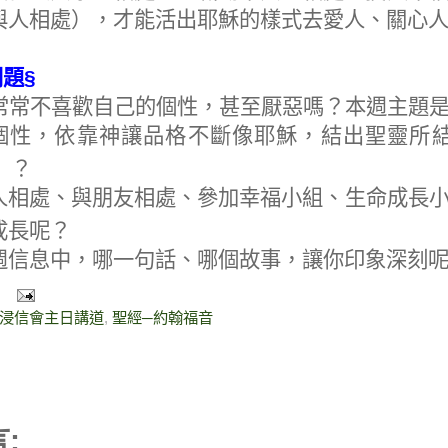
與人相處），才能活出耶穌的樣式去愛人、關心
問題
§
常常不喜歡自己的個性，甚至厭惡嗎？本週主題
個性，依靠神讓品格不斷像耶穌，結出聖靈所
）？
人相處、與朋友相處、參加幸福小組、生命成長
成長呢？
週信息中，哪一句話、哪個故事，讓你印象深刻
浸信會主日講道
,
聖經─約翰福音
: