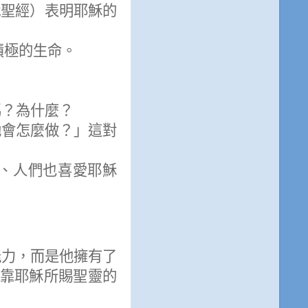
代聖經）表明耶穌的
積極的生命。
嗎？為什麼？
祂會怎麼做？」這對
、人們也喜愛耶穌
能力，而是他擁有了
靠耶穌所賜聖靈的