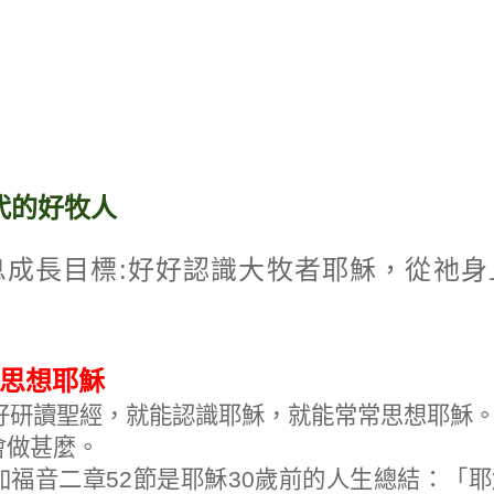
代的好牧人
:
息成長目標
好好認識大牧者耶穌，從祂身
思想耶穌
好研讀聖經，就能認識耶穌，就能常常思想耶穌
會做甚麼。
加福音二章
52
節是耶穌
30
歲前的人生總結：「耶