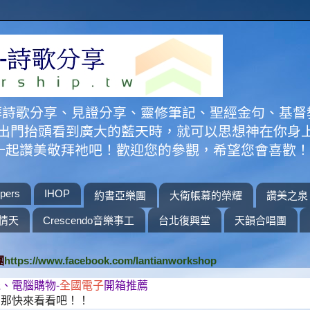
拜詩歌分享、見證分享、靈修筆記、聖經金句、基督
大家出門抬頭看到廣大的藍天時，就可以思想神在你身
來一起讚美敬拜祂吧！歡迎您的參觀，希望您會喜歡
pers
IHOP
約書亞樂團
大衛帳幕的榮耀
讚美之泉
情天
Crescendo音樂事工
台北復興堂
天韻合唱團
團
https://www.facebook.com/lantianworkshop
、電腦購物-
全國電子
開箱推薦
？那快來看看吧！！