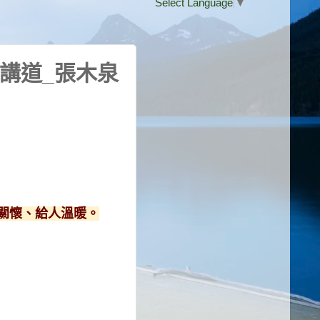
Select Language
▼
講道_張木泉
關懷、給人溫暖。