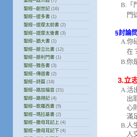
聖經─啟示錄
(7)
B.
「
聖經─創世記
(16)
門
聖經─提多書
(1)
聖經─提摩太前書
(2)
§
討論
聖經─提摩太後書
(3)
A.
你
聖經─猶大書
(1)
聖經─腓立比書
(12)
在
聖經─腓利門書
(1)
B.
你
聖經─雅各書
(3)
聖經─傳道書
(2)
3.
立
聖經─詩篇
(18)
A.
活
聖經─路加福音
(21)
出
聖經─路得記
(4)
聖經─歌羅西書
(9)
心
聖經─瑪拉基書
(2)
滿
聖經─撒母耳記上
(4)
B.
人
聖經─撒母耳記下
(4)
人