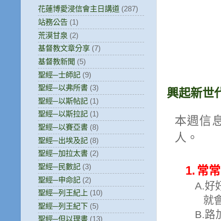
花蓮博愛浸信會主日講道
(287)
站務公告
(1)
荒漠甘泉
(2)
基督教文章分享
(7)
基督教新聞
(5)
聖經─士師記
(9)
聖經─以弗所書
(3)
興起新世
聖經─以斯帖記
(1)
聖經─以斯拉記
(1)
本週信
聖經─以賽亞書
(8)
人。
聖經─出埃及記
(8)
聖經─加拉太書
(2)
聖經─民數記
(3)
1.
常常
聖經─申命記
(2)
A.
好
聖經─列王紀上
(10)
就
聖經─列王紀下
(5)
B.
路
聖經─但以理書
(13)