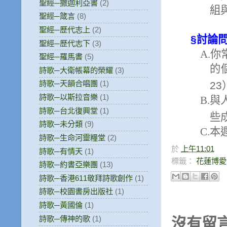
聖經─撒迦利亞書
(2)
組
聖經─箴言
(8)
聖經─歷代志上
(2)
§
討論
聖經─歷代志下
(3)
A.
你
聖經─羅馬書
(5)
的
詩歌─大衛帳幕的榮耀
(3)
詩歌─天韻合唱團
(1)
23
詩歌─以斯拉音樂
(1)
B.
與
詩歌─台北復興堂
(1)
些
詩歌─未分類
(9)
C.
本
詩歌─生命河靈糧堂
(2)
於
上午11:01
詩歌─有情天
(1)
標籤：
花蓮博愛
詩歌─約書亞樂團
(13)
詩歌─香港611敬拜詩歌創作
(1)
詩歌─校園書房出版社
(1)
詩歌─黃國倫
(1)
詩歌─傳神的歌
(1)
沒有留言