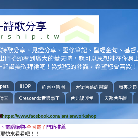
拜詩歌分享、見證分享、靈修筆記、聖經金句、基督
大家出門抬頭看到廣大的藍天時，就可以思想神在你身
來一起讚美敬拜祂吧！歡迎您的參觀，希望您會喜歡
pers
IHOP
約書亞樂團
大衛帳幕的榮耀
讚美之泉
情天
Crescendo音樂事工
台北復興堂
天韻合唱團
團
https://www.facebook.com/lantianworkshop
、電腦購物-
全國電子
開箱推薦
？那快來看看吧！！