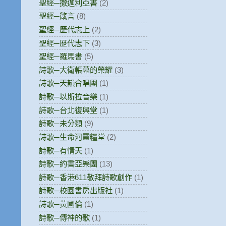
聖經─撒迦利亞書
(2)
聖經─箴言
(8)
聖經─歷代志上
(2)
聖經─歷代志下
(3)
聖經─羅馬書
(5)
詩歌─大衛帳幕的榮耀
(3)
詩歌─天韻合唱團
(1)
詩歌─以斯拉音樂
(1)
詩歌─台北復興堂
(1)
詩歌─未分類
(9)
詩歌─生命河靈糧堂
(2)
詩歌─有情天
(1)
詩歌─約書亞樂團
(13)
詩歌─香港611敬拜詩歌創作
(1)
詩歌─校園書房出版社
(1)
詩歌─黃國倫
(1)
詩歌─傳神的歌
(1)