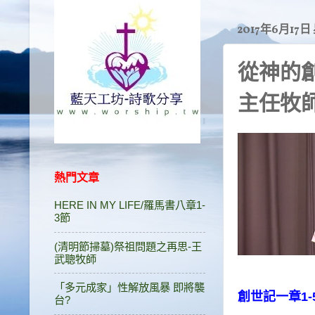
2017年6月17
從神的
主任牧
熱門文章
HERE IN MY LIFE/羅馬書八章1-
3節
(清明節掃墓)祭祖問題之再思-王
武聰牧師
「多元成家」性解放風暴 即將襲
創世記一章1-
台?