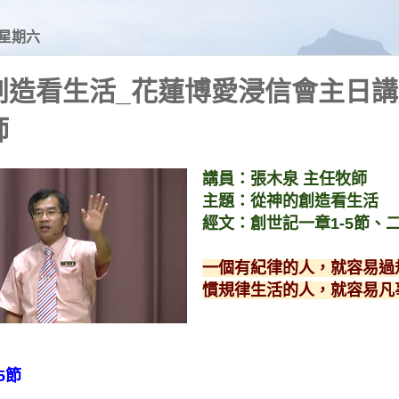
日 星期六
創造看生活_花蓮博愛浸信會主日講
師
講員：張木泉 主任牧師
主題：
從神的創造看生活
經文：
創世記一章1-5節、二
一個有紀律的人，就容易過
慣規律生活的人，就容易凡
5節