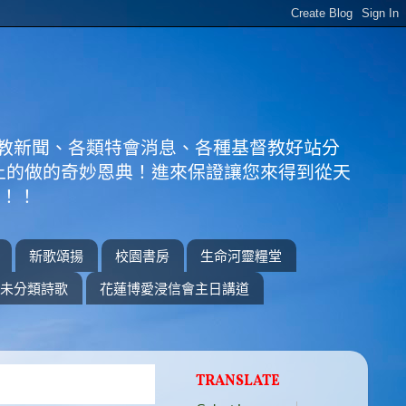
教新聞、各類特會消息、各種基督教好站分
上的做的奇妙恩典！進來保證讓您來得到從天
！！！
新歌頌揚
校園書房
生命河靈糧堂
未分類詩歌
花蓮博愛浸信會主日講道
TRANSLATE