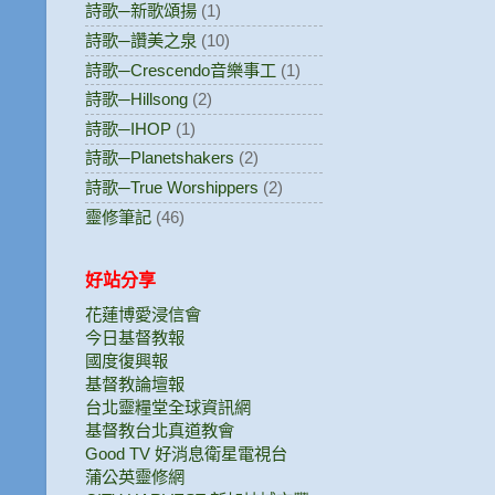
詩歌─新歌頌揚
(1)
詩歌─讚美之泉
(10)
詩歌─Crescendo音樂事工
(1)
詩歌─Hillsong
(2)
詩歌─IHOP
(1)
詩歌─Planetshakers
(2)
詩歌─True Worshippers
(2)
靈修筆記
(46)
好站分享
花蓮博愛浸信會
今日基督教報
國度復興報
基督教論壇報
台北靈糧堂全球資訊網
基督教台北真道教會
Good TV 好消息衛星電視台
蒲公英靈修網