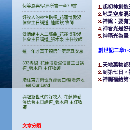
何等恩典/以弗所書一章7-8節
1.
起初神創造
2.
地是空虛混
好牧人的靈性指標_花蓮博愛浸
3.
神說：要有
信會主日講道_連國欽 牧師
4.
神看光是好
做情緒主人二部曲_花蓮博愛浸
5.
神稱光為晝
信會主日講道_張木泉 主任牧師
創世記二章1-
這一年才真正領悟什麼是真安息
333專線_花蓮博愛浸信會主日講
1.
天地萬物都
道_張木泉 主任牧師
2.
到第七日，
3.
神賜福給第
堵住東方閃電異端破口/醫治這地
Heal Our Land
興起新世代的好牧人_花蓮博愛
浸信會主日講道_張木泉 主任牧
師
文章分類