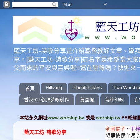
藍天工坊-詩歌分享是介紹基督教好文章、敬
享，[藍天工坊-詩歌分享]這名字是希望當
父而來的平安與喜樂喔!!還在猶豫嗎？快進
Hillsong
Planetshakers
True Worship
首頁
香港611敬拜詩歌創作
黃國倫
傳神的歌
有
本站永久網址
www.worship.tw
或是
worship.tw
FB粉絲
全國電子
、手機
藍天工坊-詩歌分享
想要搶便宜嗎