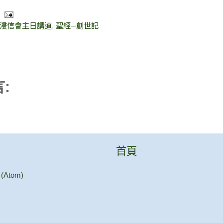
浸信會主日講道
,
聖經─創世記
:
首頁
Atom)