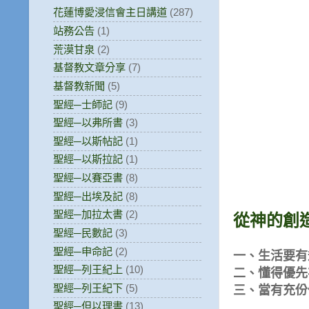
花蓮博愛浸信會主日講道
(287)
站務公告
(1)
荒漠甘泉
(2)
基督教文章分享
(7)
基督教新聞
(5)
聖經─士師記
(9)
聖經─以弗所書
(3)
聖經─以斯帖記
(1)
聖經─以斯拉記
(1)
聖經─以賽亞書
(8)
聖經─出埃及記
(8)
聖經─加拉太書
(2)
從神的創
聖經─民數記
(3)
聖經─申命記
(2)
一、生活要有
聖經─列王紀上
(10)
二、懂得優先
聖經─列王紀下
(5)
三、當有充份
聖經─但以理書
(13)