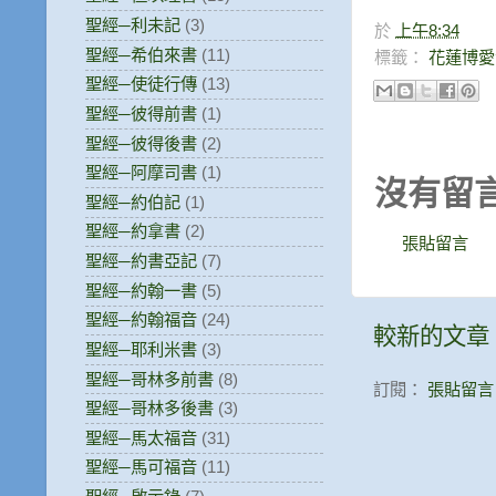
聖經─利未記
(3)
於
上午8:34
聖經─希伯來書
(11)
標籤：
花蓮博愛
聖經─使徒行傳
(13)
聖經─彼得前書
(1)
聖經─彼得後書
(2)
聖經─阿摩司書
(1)
沒有留言
聖經─約伯記
(1)
聖經─約拿書
(2)
張貼留言
聖經─約書亞記
(7)
聖經─約翰一書
(5)
聖經─約翰福音
(24)
較新的文章
聖經─耶利米書
(3)
聖經─哥林多前書
(8)
訂閱：
張貼留言 (
聖經─哥林多後書
(3)
聖經─馬太福音
(31)
聖經─馬可福音
(11)