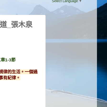
Select Language
▼
道_張木泉
章1-3節
規律的生活。一個過
事有紀律。