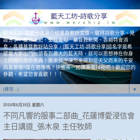
藍天工坊-詩歌分享是介紹基督教好文章、敬拜詩歌分享、見
證分享、靈修筆記、聖經金句、基督教新聞、各類特會消
息、各種基督教好站分享，[藍天工坊-詩歌分享]這名字是希
望當大家出門抬頭看到廣大的藍天時，就可以思想神在你身
上的做的奇妙恩典！進來保證讓您來得到從天父而來的平安
與喜樂喔!!還在猶豫嗎？快進來一起讚美敬拜祂吧！歡迎您的
參觀，希望您會喜歡！！！
▼
2016年6月18日 星期六
不同凡響的服事二部曲_花蓮博愛浸信會
主日講道_張木泉 主任牧師