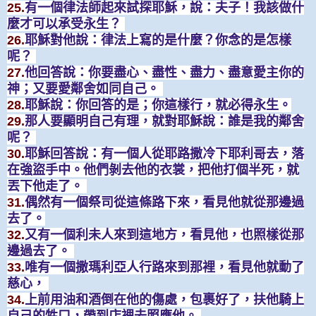
25.
有一個律法師起來試探耶穌，說：夫子！我該做什
麼才可以承受永生？
26.
耶穌對他說：律法上寫的是什麼？你念的是怎樣
呢？
27.
他回答說：你要盡心、盡性、盡力、盡意愛主你的
神；又要愛鄰舍如同自己。
28.
耶穌說：你回答的是；你這樣行，就必得永生。
29.
那人要顯明自己有理，就對耶穌說：誰是我的鄰舍
呢？
30.
耶穌回答說：有一個人從耶路撒冷下耶利哥去，落
在強盜手中。他們剝去他的衣裳，把他打個半死，就
丟下他走了。
31.
偶然有一個祭司從這條路下來，看見他就從那邊過
去了。
32.
又有一個利未人來到這地方，看見他，也照樣從那
邊過去了。
33.
唯有一個撒瑪利亞人行路來到那裡，看見他就動了
慈心，
34.
上前用油和酒倒在他的傷處，包裹好了，扶他騎上
自己的牲口，帶到店裡去照應他。