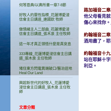
何等恩典/以弗所書一章7-8節
路加福音二章
好牧人的靈性指標_花蓮博愛浸
他父母看見就
信會主日講道_連國欽 牧師
傷心來找你。
做情緒主人二部曲_花蓮博愛浸
信會主日講道_張木泉 主任牧師
約翰福音二章
酒用盡了，耶
這一年才真正領悟什麼是真安息
約翰福音十九
333專線_花蓮博愛浸信會主日講
道_張木泉 主任牧師
站在耶穌十字
利亞。
堵住東方閃電異端破口/醫治這地
Heal Our Land
興起新世代的好牧人_花蓮博愛
浸信會主日講道_張木泉 主任牧
師
文章分類